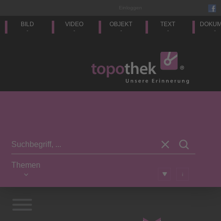
Einloggen
BILD
VIDEO
OBJEKT
TEXT
DOKU
-
-
-
-
-
Themen
i
Vorwort